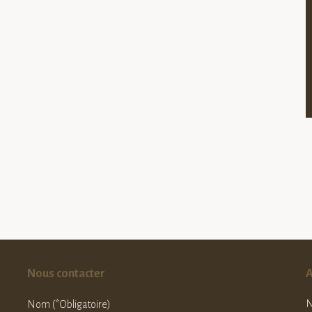
Nous contacter
A
N
Nom (*Obligatoire)