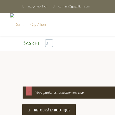
02.54.71.48.01
contact@guyallion.com
Basket
Votre panier est actuellement vide.
RETOUR À LA BOUTIQUE