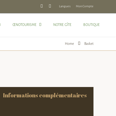
Langues
Mon Compte
N
ŒNOTOURISME
NOTRE GÎTE
BOUTIQUE
Home
Basket
Informations complémentaires
Afin de nous permettre de préparer vos commandes dans de