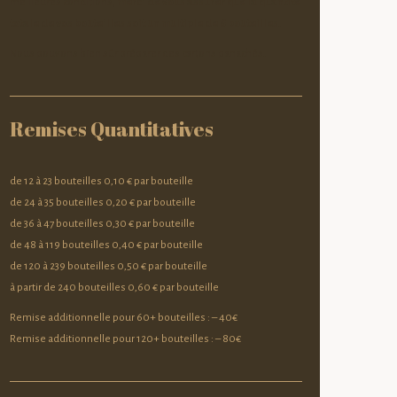
meilleures conditions,
merci de vous assurer que la quantité
totale de vos bouteilles soit un multiple de 6 bouteilles
.
Nous pouvons bien sûr préparer des cartons panachés.
Remises Quantitatives
de 12 à 23 bouteilles 0,10 € par bouteille
de 24 à 35 bouteilles 0,20 € par bouteille
de 36 à 47 bouteilles 0,30 € par bouteille
de 48 à 119 bouteilles 0,40 € par bouteille
de 120 à 239 bouteilles 0,50 € par bouteille
à partir de 240 bouteilles 0,60 € par bouteille
Remise additionnelle pour 60+ bouteilles : – 40€
Remise additionnelle pour 120+ bouteilles : – 80€