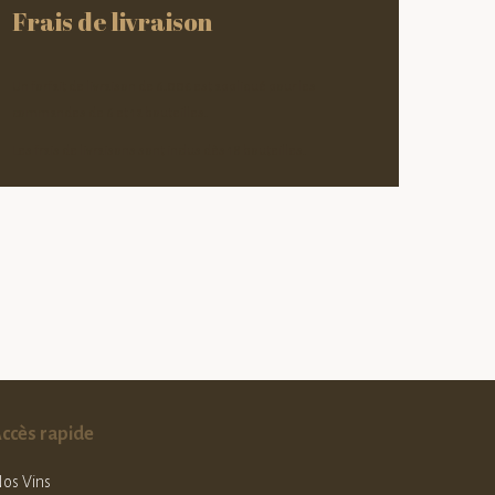
Frais de livraison
Un forfait de livraison de 6.00€ est appliqué pour les
commandes de 6 et 12 bouteilles.
Les frais de livraisons sont inclus dès 18 bouteilles.
ccès rapide
os Vins